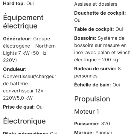
Hard top:
Oui
Assises et dossiers
Douchette de cockpit:
Équipement
Oui
électrique
Table de cockpit:
Oui
Bossoirs:
Système de
Générateur:
Groupe
bossoirs sur mesure en
électrogène – Northern
inox avec palan et winch
Lights 7 kW (50 Hz
électrique – 200 kg
220V)
Radeau de survie:
8
Onduleur:
personnes
Convertisseur/chargeur
de batterie :
Échelle de bain:
Oui
convertisseur 12V –
Propulsion
220V/5,0 kW
Prise de quai:
Oui
Moteur 1
Électronique
Puissance:
320
Marque:
Yanmar
Pilote automatique:
Oui