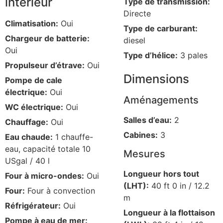
intérieur
Type de transmission:
Directe
Climatisation:
Oui
Type de carburant:
Chargeur de batterie:
diesel
Oui
Type d’hélice:
3 pales
Propulseur d’étrave:
Oui
Dimensions
Pompe de cale
électrique:
Oui
Aménagements
WC électrique:
Oui
Salles d’eau:
2
Chauffage:
Oui
Cabines:
3
Eau chaude:
1 chauffe-
eau, capacité totale 10
Mesures
USgal / 40 l
Longueur hors tout
Four à micro-ondes:
Oui
(LHT):
40 ft 0 in / 12.2
Four:
Four à convection
m
Réfrigérateur:
Oui
Longueur à la flottaison
Pompe à eau de mer: