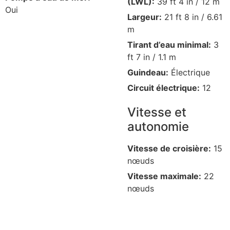
(LWL):
39 ft 4 in / 12 m
Oui
Largeur:
21 ft 8 in / 6.61
m
Tirant d’eau minimal:
3
ft 7 in / 1.1 m
Guindeau:
Électrique
Circuit électrique:
12
Vitesse et
autonomie
Vitesse de croisière:
15
nœuds
Vitesse maximale:
22
nœuds