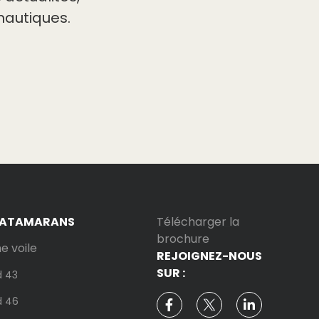
nautiques.
CATAMARANS
Télécharger la
brochure
 voile
REJOIGNEZ-NOUS
SUR :
d 43
d 46