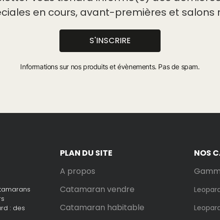
éciales en cours, avant-premières et salons 
S'INSCRIRE
Informations sur nos produits et évènements. Pas de spam.
PLAN DU SITE
NOS 
A propos
Gamme
Catamaran vendre
atamarans
Leopar
rs
Catamaran habitable
Leopar
rd : des