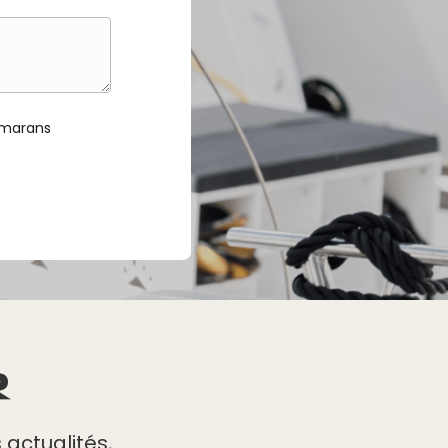
amarans
R
actualités,