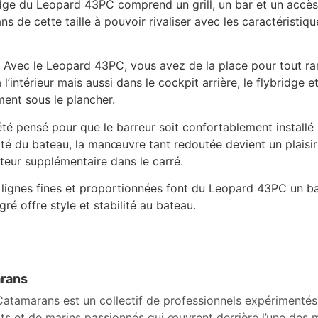
ge du Leopard 43PC comprend un grill, un bar et un accès d
ns de cette taille à pouvoir rivaliser avec les caractéristiqu
Avec le Leopard 43PC, vous avez de la place pour tout ran
intérieur mais aussi dans le cockpit arrière, le flybridge e
ent sous le plancher.
té pensé pour que le barreur soit confortablement installé s
ilité du bateau, la manœuvre tant redoutée devient un plaisi
eur supplémentaire dans le carré.
lignes fines et proportionnées font du Leopard 43PC un bate
gré offre style et stabilité au bateau.
rans
atamarans est un collectif de professionnels expérimentés
its et de marins passionnés qui œuvrent derrière l’une des