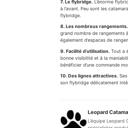
7. Le flybridge.
L’énorme flybrid
à l’avant. Peu sont les catamara
flybridge.
8. Les nombreux rangements.
grand nombre de rangements à l’
également d’espaces de rangem
9. Facilité d’utilisation.
Tout a é
bonne visibilité et à la maniab
bénéficier d’une commande mot
10. Des lignes attractives.
Ses 
son flybridge délicatement
inté
Leopard Catama
L’équipe Leopard C
spécialistes produ