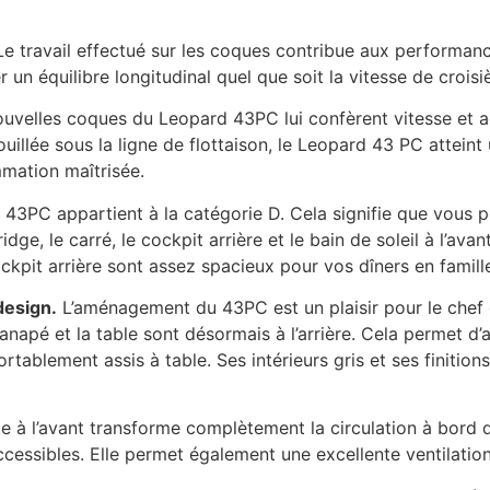
e travail effectué sur les coques contribue aux performance
 un équilibre longitudinal quel que soit la vitesse de croisi
uvelles coques du Leopard 43PC lui confèrent vitesse et ag
uillée sous la ligne de flottaison, le Leopard 43 PC attein
ation maîtrisée.
43PC appartient à la catégorie D. Cela signifie que vous po
idge, le carré, le cockpit arrière et le bain de soleil à l’av
ockpit arrière sont assez spacieux pour vos dîners en famill
design.
L’aménagement du 43PC est un plaisir pour le chef cu
e canapé et la table sont désormais à l’arrière. Cela permet
ortablement assis à table. Ses intérieurs gris et ses finit
e à l’avant transforme complètement la circulation à bord 
cessibles. Elle permet également une excellente ventilation