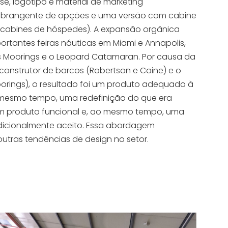
e, logotipo e material de marketing
a abrangente de opções e uma versão com cabine
 cabines de hóspedes). A expansão orgânica
rtantes feiras náuticas em Miami e Annapolis,
 Moorings e o Leopard Catamaran. Por causa da
 construtor de barcos (Robertson e Caine) e o
Moorings), o resultado foi um produto adequado à
ao mesmo tempo, uma redefinição do que era
Um produto funcional e, ao mesmo tempo, uma
adicionalmente aceito. Essa abordagem
outras tendências de design no setor.