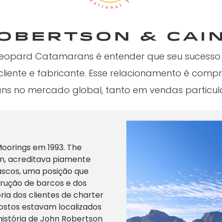
obertson & cai
 Leopard Catamarans é entender que seu sucesso
cliente e fabricante. Esse relacionamento é com
s no mercado global, tanto em vendas particula
Moorings em 1993. The
, acreditava piamente
cascos, uma posição que
trução de barcos e dos
ria dos clientes de charter
ostos estavam localizados
história de John Robertson