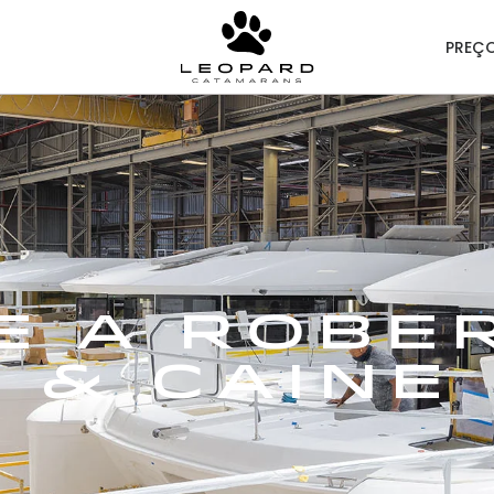
PREÇ
e a Robe
& Caine