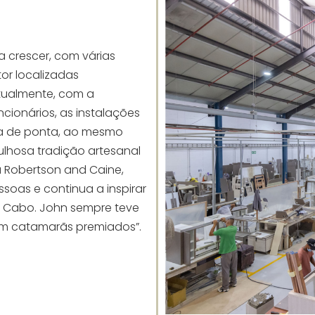
 crescer, com várias
or localizadas
tualmente, com a
cionários, as instalações
a de ponta, ao mesmo
lhosa tradição artesanal
 Robertson and Caine,
soas e continua a inspirar
o Cabo. John sempre teve
m catamarãs premiados”.