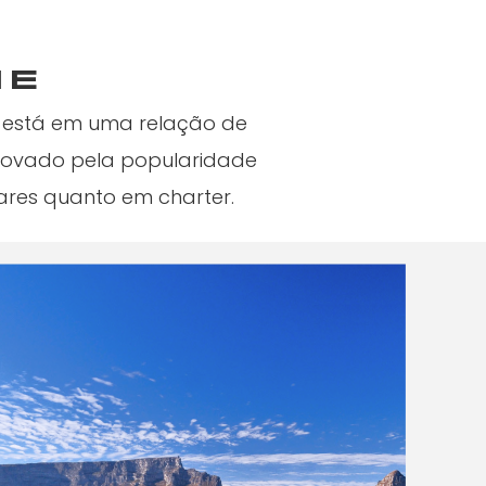
ne
 está em uma relação de
provado pela popularidade
res quanto em charter.
1
No 
The
bar
cre
sine
con
cata