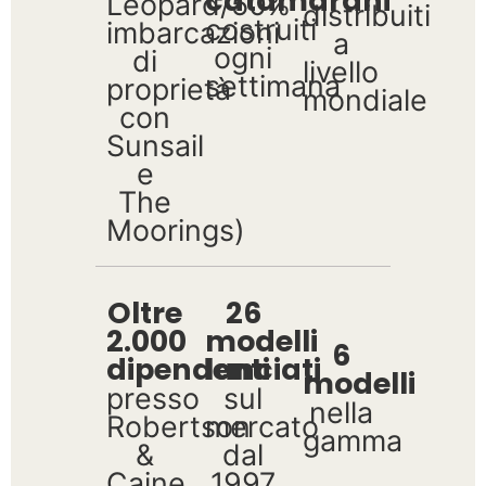
catamarani
Leopard/50%
distribuiti
costruiti
imbarcazioni
a
ogni
di
livello
settimana
proprietà
mondiale
con
Sunsail
e
The
Moorings)
Oltre
26
2.000
modelli
6
dipendenti
lanciati
modelli
presso
sul
nella
Robertson
mercato
gamma
&
dal
Caine
1997