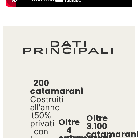
Dati
principali
200
catamarani
Costruiti
all'anno
(50%
Oltre
Oltre
privati
3.100
4
con
catamaran