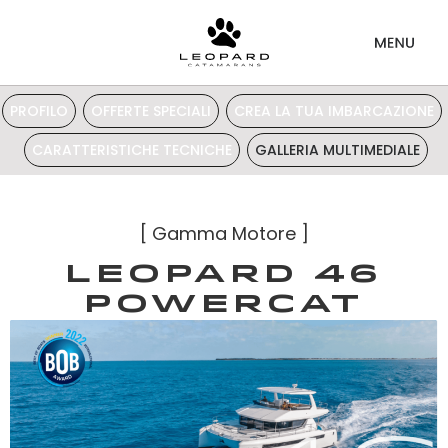
PROFILO
OFFERTE SPECIALI
CREA LA TUA IMBARCAZIONE
CARATTERISTICHE TECNICHE
GALLERIA MULTIMEDIALE
[
Gamma Motore
]
Leopard 46
Powercat