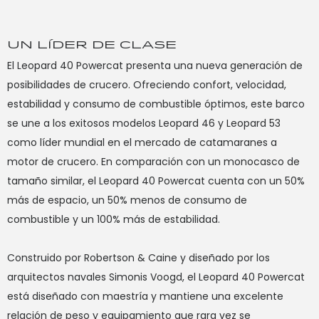
UN LÍDER DE CLASE
El Leopard 40 Powercat presenta una nueva generación de
El
posibilidades de crucero. Ofreciendo confort, velocidad,
di
estabilidad y consumo de combustible óptimos, este barco
nu
se une a los exitosos modelos Leopard 46 y Leopard 53
su
como líder mundial en el mercado de catamaranes a
de
motor de crucero. En comparación con un monocasco de
el
tamaño similar, el Leopard 40 Powercat cuenta con un 50%
más de espacio, un 50% menos de consumo de
El
combustible y un 100% más de estabilidad.
in
pe
Construido por Robertson & Caine y diseñado por los
pr
arquitectos navales Simonis Voogd, el Leopard 40 Powercat
in
está diseñado con maestría y mantiene una excelente
em
relación de peso y equipamiento que rara vez se