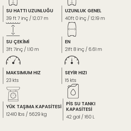
SU HATTI UZUNLUĞU
UZUNLUK GENEL
39 ft 7 inç / 12.07 m
40ft 0 inç / 12.19 m
SU ÇEKİMİ
EN
3ft 7inç / 1.10 m
21ft 8 inç / 6.61 m
MAKSIMUM HIZ
SEYİR HIZI
23 kts
15 kts
PİS SU TANKI
YÜK TAŞIMA KAPASİTESİ
KAPASİTESİ
12410 lbs / 5629 kg
42 gal / 160 L