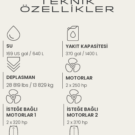
TEKNİK
ÖZELLİKLER
SU
YAKIT KAPASİTESİ
169 US gal / 640 L
370 gal / 1400 L
DEPLASMAN
MOTORLAR
28 819 lbs / 13 829 kg
2 x 250 hp
İSTEĞE BAĞLI
İSTEĞE BAĞLI
MOTORLAR 1
MOTORLAR 2
2 x 320 hp
2 x 370 hp