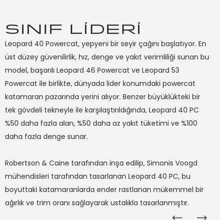
SINIF LİDERİ
Leopard 40 Powercat, yepyeni bir seyir çağını başlatıyor. En
Le
üst düzey güvenilirlik, hız, denge ve yakıt verimliliği sunan bu
ta
model, başarılı Leopard 46 Powercat ve Leopard 53
ba
Powercat ile birlikte, dünyada lider konumdaki powercat
bo
katamaran pazarında yerini alıyor. Benzer büyüklükteki bir
olm
tek gövdeli tekneyle ile karşılaştırıldığında, Leopard 40 PC
%50 daha fazla alan, %50 daha az yakıt tüketimi ve %100
Ye
daha fazla denge sunar.
tü
za
Robertson & Caine tarafından inşa edilip, Simonis Voogd
is
mühendisleri tarafından tasarlanan Leopard 40 PC, bu
bul
boyuttaki katamaranlarda ender rastlanan mükemmel bir
ağırlık ve trim oranı sağlayarak ustalıkla tasarlanmıştır.