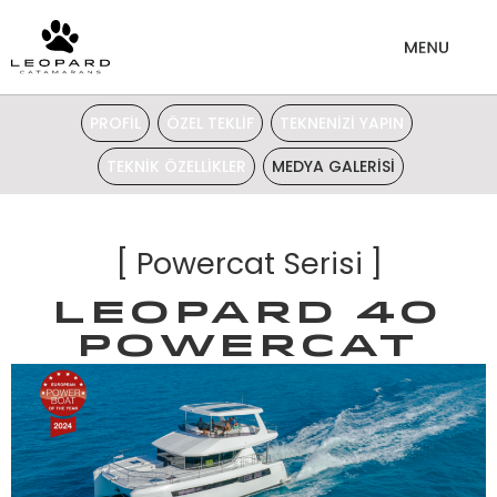
PROFİL
ÖZEL TEKLİF
TEKNENİZİ YAPIN
TEKNİK ÖZELLİKLER
MEDYA GALERİSİ
[
Powercat Serisi
]
Leopard 40
Powercat