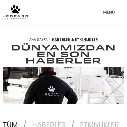
ANA SAYFA >
HABERLER & ETKİNLİKLER
Dünyamızdan
en son
haberler
TÜM
HABERLER
ETKİNLİKLER