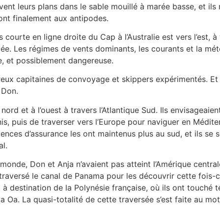
ivent leurs plans dans le sable mouillé à marée basse, et il
ont finalement aux antipodes.
 courte en ligne droite du Cap à l’Australie est vers l’est, à
e. Les régimes de vents dominants, les courants et la mét
e, et possiblement dangereuse.
ux capitaines de convoyage et skippers expérimentés. Et t
 Don.
u nord et à l’ouest à travers l’Atlantique Sud. Ils envisageai
is, puis de traverser vers l’Europe pour naviguer en Méditer
ences d’assurance les ont maintenus plus au sud, et ils se 
al.
monde, Don et Anja n’avaient pas atteint l’Amérique centrale
traversé le canal de Panama pour les découvrir cette fois-ci.
 à destination de la Polynésie française, où ils ont touché 
a Oa. La quasi-totalité de cette traversée s’est faite au mote