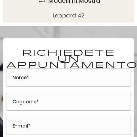
Modelli In Mostra
Leopard 42
Richiedete
un
appuntament