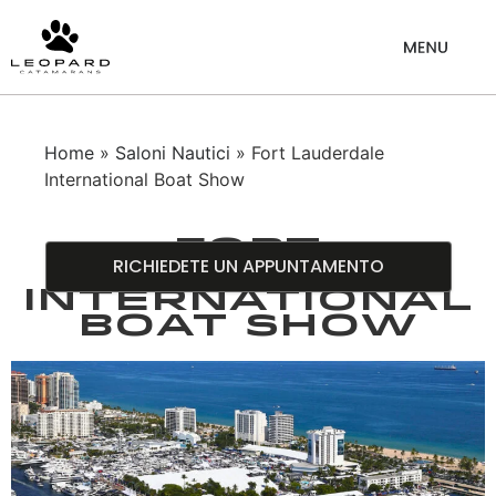
Home
»
Saloni Nautici
» Fort Lauderdale
International Boat Show
Fort
RICHIEDETE UN APPUNTAMENTO
Lauderdale
International
Boat Show