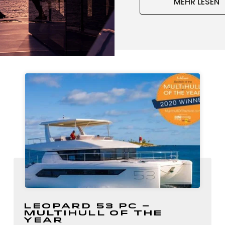
MEHR LESEN
Leopard 53 PC –
Multihull of the
Year