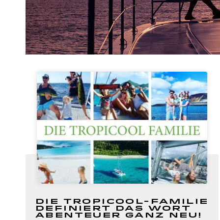
Die Tropicool-Familie
definiert das Wort
Abenteuer ganz neu!