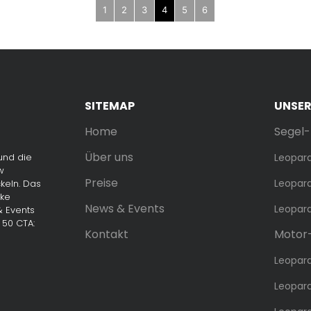
1
2
3
4
5
6
SITEMAP
UNSE
Home
Segel
Über uns
und die
Leopar
w
Preise
Leopar
keln. Das
rke
News & Events
Leopar
& Events
50 CTA:
Kontakt
Motor
Leopar
Leopar