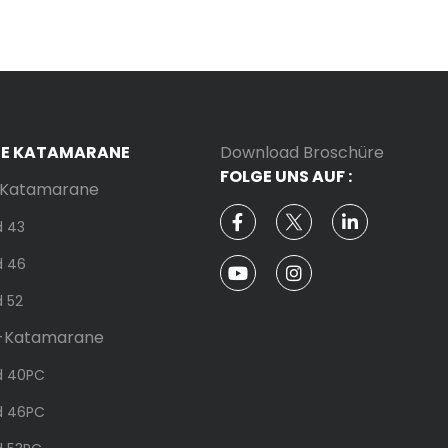
RE KATAMARANE
Download Broschüre
FOLGE UNS AUF :
-Katamarane
d 43
d 46
d 52
-Katamarane
d 40PC
d 46PC