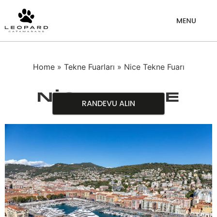
Home
»
Tekne Fuarları
» Nice Tekne Fuarı
Nice Tekne
RANDEVU ALIN
Fuarı