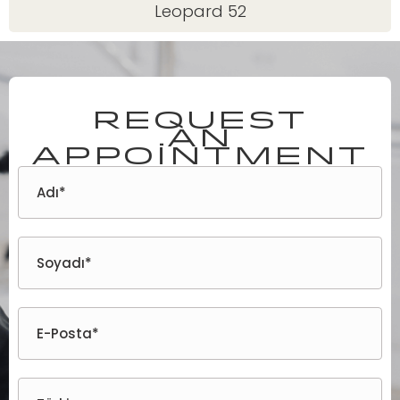
Leopard 52
Request
an
appointment